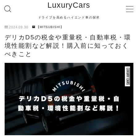
LuxuryCars
ドライブを高めるハイエンド車の探求
MENU
2024.09.30
【MITSUBISHI】
デリカD5の税金や重量税・自動車税・環
【TOYOTA】
境性能割など解説！購入前に知っておく
べきこと
【LEXUS】
【MERCEDES BENZ】
【BMW】
【AUDI】
【PORSCHE】