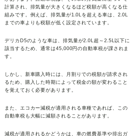
計算され、排気量が大きくなるほど
税額が高くなる
仕
組みです。例えば、排気量が1.0Lを超える車は、2.0L
までの車よりも税額が低く設定されています。
デリカD5のような車は、
排気量が2.0L超～2.5L以下
に
該当するため、通常は
45,000円
の自動車税が課されま
す。
しかし、新車購入時には、月割りでの税額が請求され
るため、購入した時期によって税金の額が変わること
を覚えておく必要があります。
また、
エコカー減税
が適用される車種であれば、この
自動車税も大幅に減額されることがあります。
減税が適用されるかどうかは、車の
燃費基準
や
排出ガ