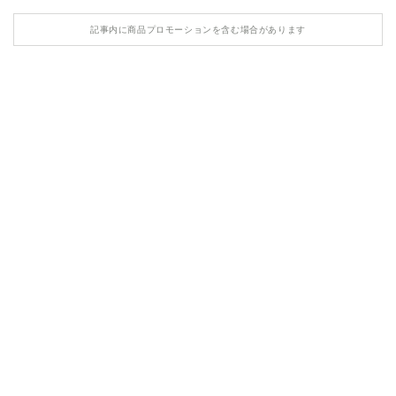
HONDA
記事内に商品プロモーションを含む場合があります
MASERATI
LAMBORGHINI
LAND ROVER
ASTON MARTIN
TESLA
ROLLS ROYCE
BENTLEY