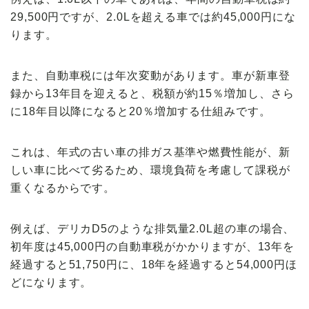
29,500円
ですが、2.0Lを超える車では約
45,000円
にな
ります。
また、自動車税には
年次変動
があります。車が新車登
録から
13年目
を迎えると、税額が
約15％増加
し、さら
に18年目以降になると
20％増加
する仕組みです。
これは、年式の古い車の排ガス基準や燃費性能が、新
しい車に比べて劣るため、環境負荷を考慮して
課税が
重く
なるからです。
例えば、デリカD5のような
排気量2.0L超の車
の場合、
初年度は45,000円の自動車税がかかりますが、13年を
経過すると
51,750円
に、18年を経過すると
54,000円
ほ
どになります。