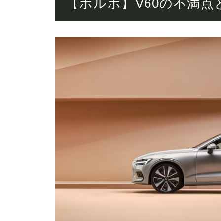
【ボルボ】V60の不満点