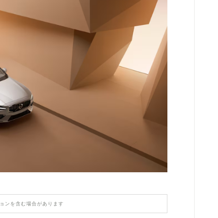
【PORSCHE】
HONDA
MASERATI
LAMBORGHINI
LAND ROVER
ASTON MARTIN
TESLA
ョンを含む場合があります