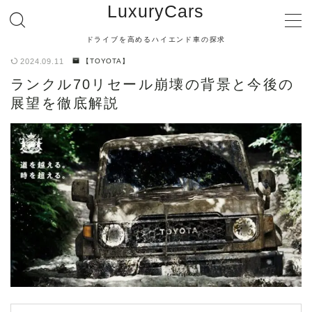
LuxuryCars
ドライブを高めるハイエンド車の探求
MENU
2024.09.11
【TOYOTA】
ランクル70リセール崩壊の背景と今後の
【TOYOTA】
展望を徹底解説
【LEXUS】
【MERCEDES BENZ】
【BMW】
【AUDI】
【PORSCHE】