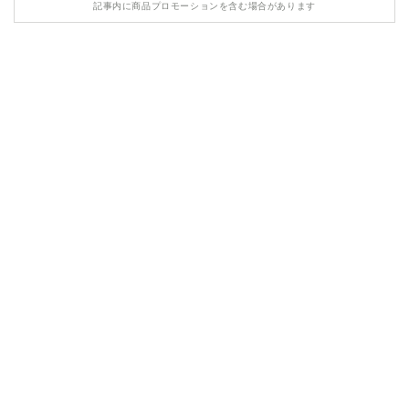
記事内に商品プロモーションを含む場合があります
HONDA
MASERATI
LAMBORGHINI
LAND ROVER
ASTON MARTIN
TESLA
ROLLS ROYCE
BENTLEY