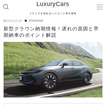
LuxuryCars
ドライブを高めるハイエンド車の探求
MENU
2024.04.09
【TOYOTA】
新型クラウン納期情報！遅れの原因と早
【TOYOTA】
期納車のポイント解説
【LEXUS】
【MERCEDES BENZ】
【BMW】
【AUDI】
【PORSCHE】