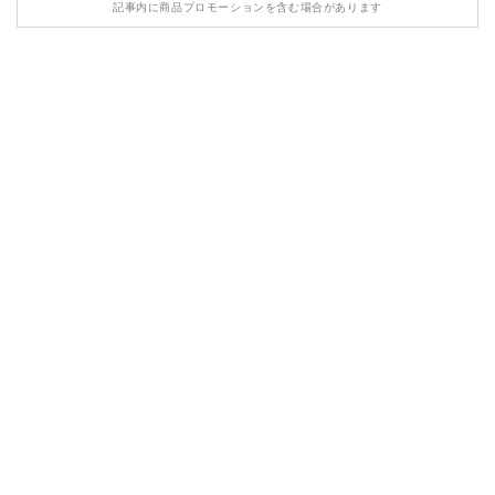
記事内に商品プロモーションを含む場合があります
HONDA
MASERATI
LAMBORGHINI
LAND ROVER
ASTON MARTIN
TESLA
ROLLS ROYCE
BENTLEY