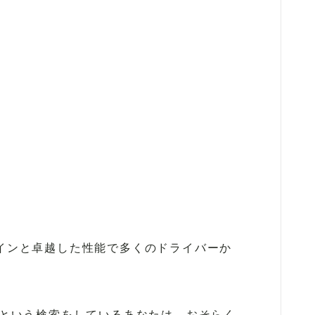
ROLLS ROYCE
BENTLEY
【VOLVO】
ザインと卓越した性能で多くのドライバーか
い」という検索をしているあなたは、おそらく