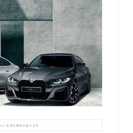
【PORSCHE】
HONDA
MASERATI
LAMBORGHINI
LAND ROVER
ASTON MARTIN
TESLA
ョンを含む場合があります