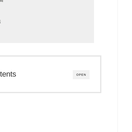
法
tents
OPEN