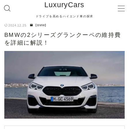
LuxuryCars
ドライブを高めるハイエンド車の探求
MENU
2024.12.25
【BMW】
BMWの2シリーズグランクーペの維持費
【TOYOTA】
を詳細に解説！
【LEXUS】
【MERCEDES BENZ】
【BMW】
【AUDI】
【PORSCHE】