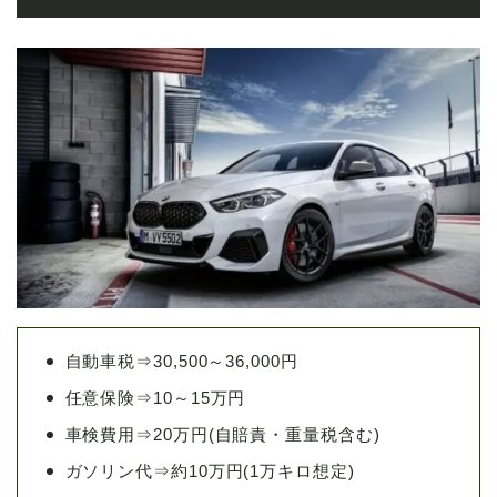
自動車税⇒30,500～36,000円
任意保険⇒10～15万円
車検費用⇒20万円(自賠責・重量税含む)
ガソリン代⇒約10万円(1万キロ想定)