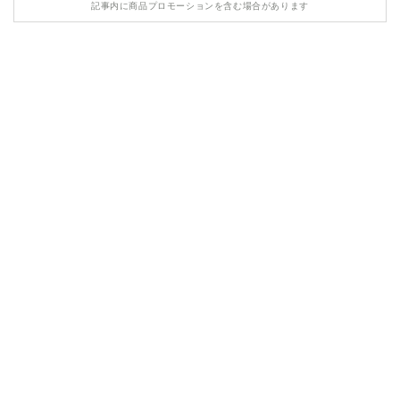
記事内に商品プロモーションを含む場合があります
HONDA
MASERATI
LAMBORGHINI
LAND ROVER
ASTON MARTIN
TESLA
ROLLS ROYCE
BENTLEY