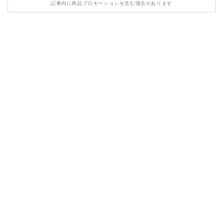
記事内に商品プロモーションを含む場合があります
HONDA
MASERATI
LAMBORGHINI
LAND ROVER
ASTON MARTIN
TESLA
ROLLS ROYCE
BENTLEY