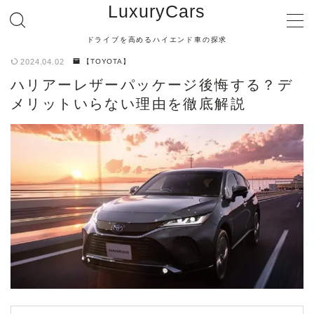
LuxuryCars
ドライブを高めるハイエンド車の探求
MENU
2024.04.02
【TOYOTA】
ハリアーレザーパッケージ後悔する？デ
【TOYOTA】
メリットいらない理由を徹底解説
【LEXUS】
【MERCEDES BENZ】
【BMW】
【AUDI】
【PORSCHE】