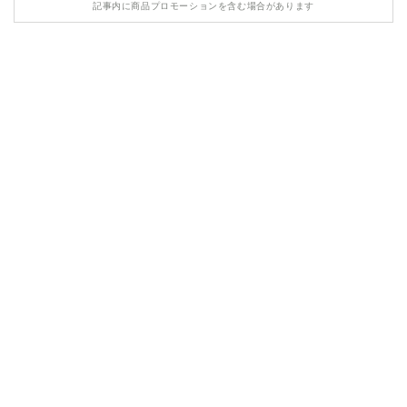
記事内に商品プロモーションを含む場合があります
HONDA
MASERATI
LAMBORGHINI
LAND ROVER
ASTON MARTIN
TESLA
ROLLS ROYCE
BENTLEY