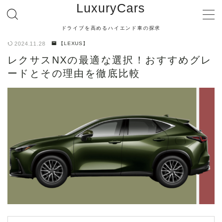
LuxuryCars
ドライブを高めるハイエンド車の探求
MENU
2024.11.28
【LEXUS】
レクサスNXの最適な選択！おすすめグレ
【TOYOTA】
ードとその理由を徹底比較
【LEXUS】
【MERCEDES BENZ】
【BMW】
【AUDI】
【PORSCHE】