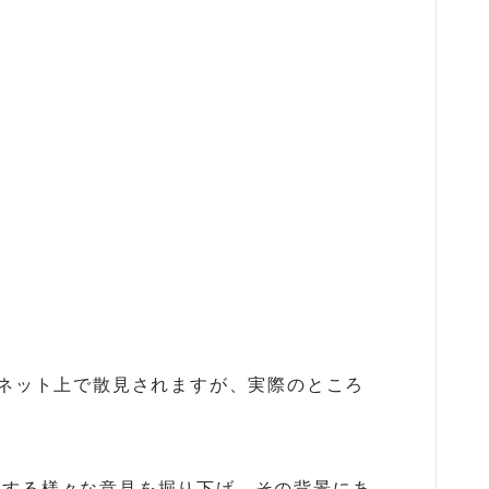
ROLLS ROYCE
BENTLEY
【VOLVO】
がネット上で散見されますが、実際のところ
対する様々な意見を掘り下げ、その背景にあ