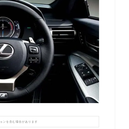
【PORSCHE】
HONDA
MASERATI
LAMBORGHINI
LAND ROVER
ASTON MARTIN
TESLA
ョンを含む場合があります