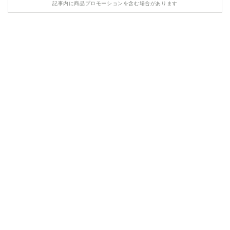
記事内に商品プロモーションを含む場合があります
HONDA
MASERATI
LAMBORGHINI
LAND ROVER
ASTON MARTIN
TESLA
ROLLS ROYCE
BENTLEY