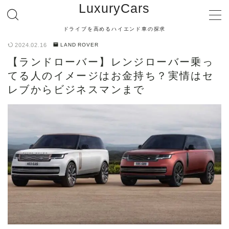
LuxuryCars
ドライブを高めるハイエンド車の探求
MENU
2024.02.16
LAND ROVER
【ランドローバー】レンジローバー乗っ
【TOYOTA】
てる人のイメージはお金持ち？実情はセ
レブからビジネスマンまで
【LEXUS】
【MERCEDES BENZ】
【BMW】
【AUDI】
【PORSCHE】