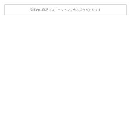
HONDA
記事内に商品プロモーションを含む場合があります
MASERATI
LAMBORGHINI
LAND ROVER
ASTON MARTIN
TESLA
ROLLS ROYCE
BENTLEY