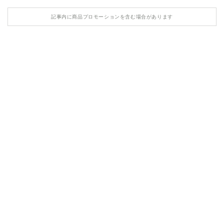
HONDA
記事内に商品プロモーションを含む場合があります
MASERATI
LAMBORGHINI
LAND ROVER
ASTON MARTIN
TESLA
ROLLS ROYCE
BENTLEY