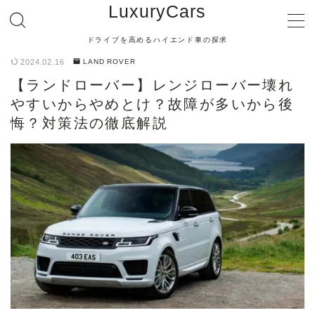
LuxuryCars
ドライブを高めるハイエンド車の探求
MENU
2024.02.16
LAND ROVER
【ランドローバー】レンジローバー壊れ
【TOYOTA】
やすいからやめとけ？故障が多いから後
悔？対策法の徹底解説
【LEXUS】
【MERCEDES BENZ】
【BMW】
【AUDI】
【PORSCHE】